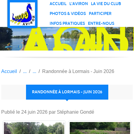
Panneau de gestion des cookies
ACCUEIL
L'AVIRON
LA VIE DU CLUB
AON
PHOTOS & VIDÉOS
PARTICIPER
AVI
INFOS PRATIQUES
ENTRE-NOUS
27
Accueil
Randonnée à Lormais - Juin 2026
RANDONNÉE À LORMAIS - JUIN 2026
Publié le
24 juin 2026
par Stéphanie Gondé