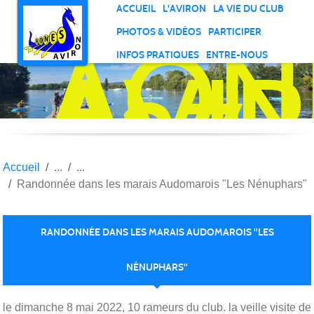
Panneau de gestion des cookies
ACCUEIL
L'AVIRON
LA VIE DU CLUB
AON
PHOTOS & VIDÉOS
PARTICIPER
AVI
INFOS PRATIQUES
ENTRE-NOUS
27
Accueil
Randonnée dans les marais Audomarois "Les Nénuphars"
RANDONNÉE DANS LES MARAIS AUDOMAROIS "LES
NÉNUPHARS"
Publié le
19 mai 2022
par Francois
le dimanche 8 mai 2022, 10 rameurs du club. la veille visite de