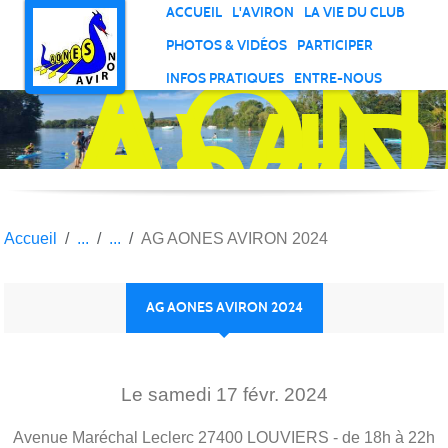
Panneau de gestion des cookies
ACCUEIL
L'AVIRON
LA VIE DU CLUB
AON
PHOTOS & VIDÉOS
PARTICIPER
AVI
INFOS PRATIQUES
ENTRE-NOUS
27
Accueil
AG AONES AVIRON 2024
AG AONES AVIRON 2024
Le
samedi
17
févr.
2024
Avenue Maréchal Leclerc
27400
LOUVIERS
- de 18h à 22h